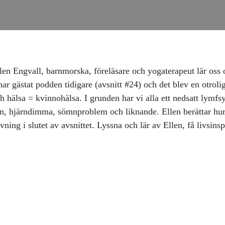
llen Engvall, barnmorska, föreläsare och yogaterapeut lär oss
ar gästat podden tidigare (avsnitt #24) och det blev en otrolig
hälsa = kvinnohälsa. I grunden har vi alla ett nedsatt lymfsy
ben, hjärndimma, sömnproblem och liknande. Ellen berättar hu
ing i slutet av avsnittet. Lyssna och lär av Ellen, få livsin